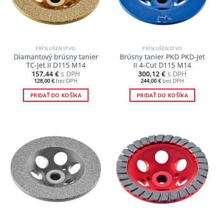
PRÍSLUŠENSTVO
PRÍSLUŠENSTVO
Diamantový brúsny tanier
Brúsny tanier PKD PKD-Jet
TC-Jet II D115 M14
II 4-Cut D115 M14
157,44
€
s DPH
300,12
€
s DPH
128,00
€
bez DPH
244,00
€
bez DPH
PRIDAŤ DO KOŠÍKA
PRIDAŤ DO KOŠÍKA