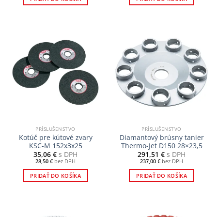
PRÍSLUŠENSTVO
PRÍSLUŠENSTVO
Kotúč pre kútové zvary
Diamantový brúsny tanier
KSC-M 152x3x25
Thermo-Jet D150 28×23,5
35,06
€
s DPH
291,51
€
s DPH
28,50
€
bez DPH
237,00
€
bez DPH
PRIDAŤ DO KOŠÍKA
PRIDAŤ DO KOŠÍKA