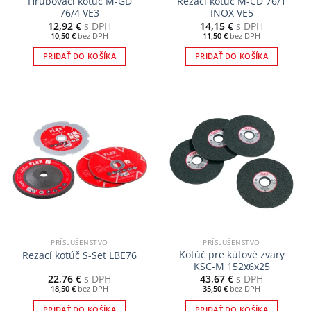
Hrubovací kotúč M-GD
Rezací kotúč M-CD 76/1
76/4 VE3
INOX VE5
12,92
€
s DPH
14,15
€
s DPH
10,50
€
bez DPH
11,50
€
bez DPH
PRIDAŤ DO KOŠÍKA
PRIDAŤ DO KOŠÍKA
PRÍSLUŠENSTVO
PRÍSLUŠENSTVO
Kotúč pre kútové zvary
Rezací kotúč S-Set LBE76
KSC-M 152x6x25
22,76
€
s DPH
43,67
€
s DPH
18,50
€
bez DPH
35,50
€
bez DPH
PRIDAŤ DO KOŠÍKA
PRIDAŤ DO KOŠÍKA