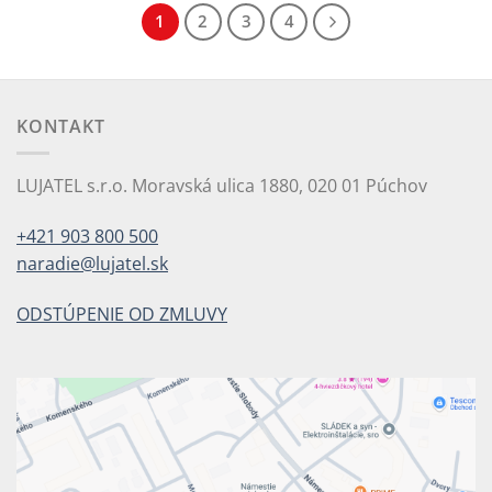
1
2
3
4
KONTAKT
LUJATEL s.r.o. Moravská ulica 1880, 020 01 Púchov
+421 903 800 500
naradie@lujatel.sk
ODSTÚPENIE OD ZMLUVY