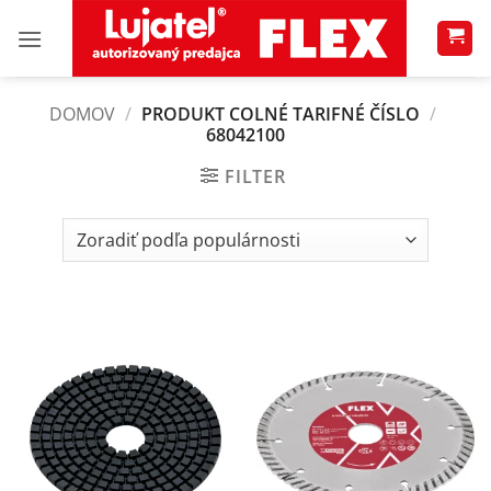
Skip
to
content
DOMOV
/
PRODUKT COLNÉ TARIFNÉ ČÍSLO
/
68042100
FILTER